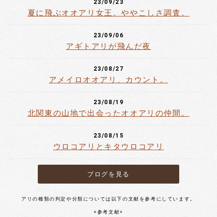
23/09/23
夏に飛ぶオオアリ女王。ややこしさ調査。
23/09/06
アギトアリが飛んだ夜
23/08/27
アメイロオオアリ、カウント。
23/08/19
北関東の山地で出会ったオオアリの仲間。
23/08/15
ウロコアリとキタウロコアリ
ブログを見る
アリの種類の判定や分類については以下の文献を参考にしています。
<参考文献>