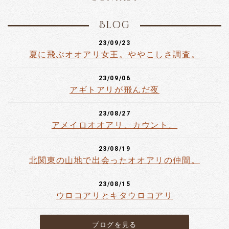
Blog
23/09/23
夏に飛ぶオオアリ女王。ややこしさ調査。
23/09/06
アギトアリが飛んだ夜
23/08/27
アメイロオオアリ、カウント。
23/08/19
北関東の山地で出会ったオオアリの仲間。
23/08/15
ウロコアリとキタウロコアリ
ブログを見る