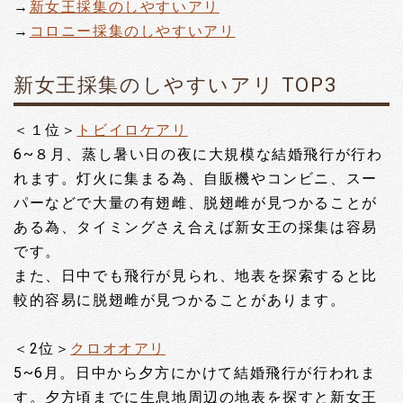
→
新女王採集のしやすいアリ
→
コロニー採集のしやすいアリ
新女王採集のしやすいアリ TOP3
＜１位＞
トビイロケアリ
6~８月、蒸し暑い日の夜に大規模な結婚飛行が行わ
れます。灯火に集まる為、自販機やコンビニ、スー
パーなどで大量の有翅雌、脱翅雌が見つかることが
ある為、タイミングさえ合えば新女王の採集は容易
です。
また、日中でも飛行が見られ、地表を探索すると比
較的容易に脱翅雌が見つかることがあります。
＜2位＞
クロオオアリ
5~6月。日中から夕方にかけて結婚飛行が行われま
す。夕方頃までに生息地周辺の地表を探すと新女王