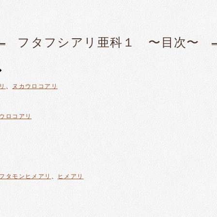
フタフシアリ亜科１ 〜目次〜
◆
リ
、
ヌカウロコアリ
ウロコアリ
フタモンヒメアリ
、
ヒメアリ