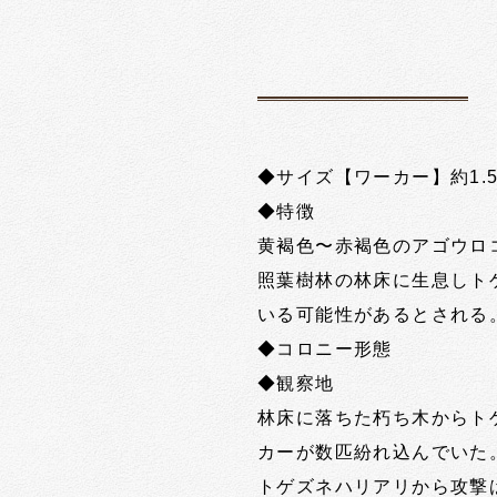
◆サイズ【ワーカー】約1.
◆特徴
黄褐色〜赤褐色のアゴウロ
照葉樹林の林床に生息しト
いる可能性があるとされる
◆コロニー形態
◆観察地
林床に落ちた朽ち木からト
カーが数匹紛れ込んでいた
トゲズネハリアリから攻撃