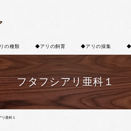
ア
リの種類
◆アリの飼育
◆アリの採集
フタフシアリ亜科１
アリ亜科１