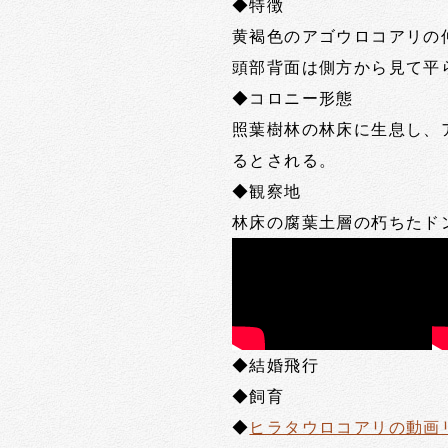
◆特徴
黄褐色のアゴウロコアリの
頭部背面は側方から見て平
◆コロニー形態
照葉樹林の林床に生息し、
るとされる。
◆観察地
林床の腐葉土層の朽ちたド
◆結婚飛行
◆飼育
◆
ヒラタウロコアリの動画