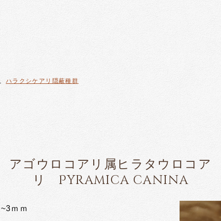
、
ハラクシケアリ隠蔽種群
アゴウロコアリ属ヒラタウロコア
リ Pyramica canina
~3ｍｍ