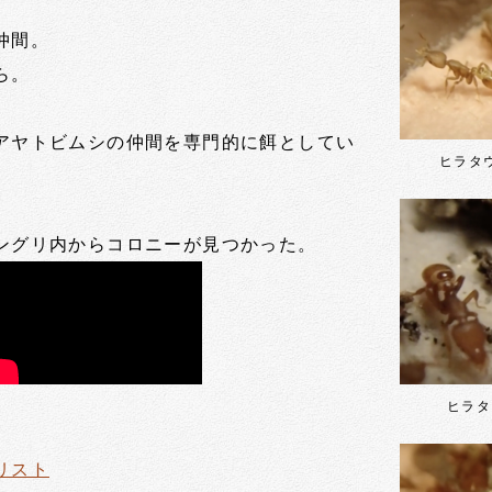
仲間。
ら。
アヤトビムシの仲間を専門的に餌としてい
ヒラタ
ングリ内からコロニーが見つかった。
ヒラタ
リスト