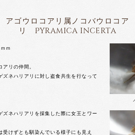
アゴウロコアリ属ノコバウロコア
リ Pyramica incerta
5ｍｍ
コアリの仲間。
ゲズネハリアリに対し盗食共生を行なって
。
ゲズネハリアリを採集した際に女王とワー
。
は受けずとも馴染んでいる様子にも見え